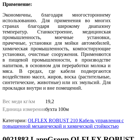
Применение:
Экономичны, благодаря многостороннему
использованию. Для применения во многих
странах благодаря широкому диапазону
температур. Станкостроение, медицинская
промышленность, моечные установки,
прачечные, установки для мойки автомобилей,
химическая промышленность, компостирующие
установки, очистные сооружения. Применяются
в пищевой промышленности, в производстве
напитков, в основном для переработки молока и
мяса. В средах, где кабели подвергаются
воздействию масел, жиров, воска (растительные,
синтетические, животные) или их эмульсий. Для
прокладки внутри и вне помещений.
Вес меди кг/км
19,2
Единица измерения
бухта 100м
Категории:
OLFLEX ROBUST 210 Кабель управления с
повышенной механической и химической стойкостью
0021883 LappGroup OLFLEX ROBUST