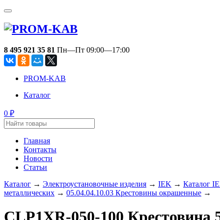
8 495 921 35 81
Пн—Пт 09:00—17:00
PROM-KAB
Каталог
₽
0
Главная
Контакты
Новости
Статьи
Каталог
→
Электроустановочные изделия
→
IEK
→
Каталог I
металлических
→
05.04.04.10.03 Крестовины окрашенные
→
CLP1XR-050-100 Крестовина 