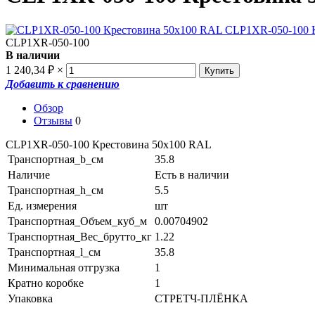
CLP1XR-050-100
В наличии
₽
1 240,34
×
Добавить к сравнению
Обзор
Отзывы
0
CLP1XR-050-100 Крестовина 50х100 RAL
Транспортная_b_см
35.8
Наличие
Есть в наличии
Транспортная_h_см
5.5
Ед. измерения
шт
Транспортная_Объем_куб_м
0.00704902
Транспортная_Вес_брутто_кг
1.22
Транспортная_l_см
35.8
Минимальная отгрузка
1
Кратно коробке
1
Упаковка
СТРЕТЧ-ПЛЁНКА