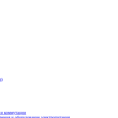
t)
 и коммутации
ерения и оборудование электропитания