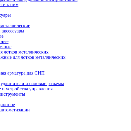
сти к ним
суары
 металлические
и аксессуары
ые
чные
лочные
ля лотков металлических
ажные для лотков металлических
ная арматура для СИП
, удлинители и силовые разъемы
 и устройства управления
 инструменты
ционное
автоматизации