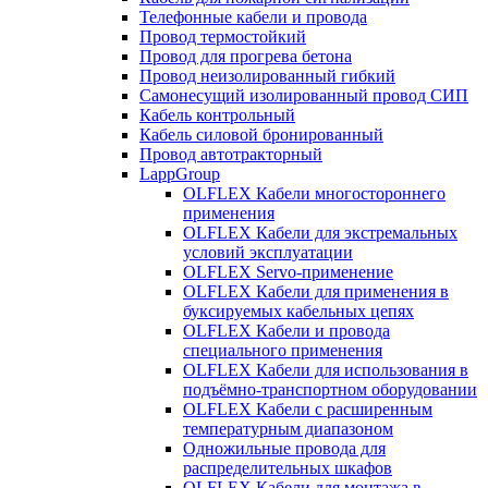
Телефонные кабели и провода
Провод термостойкий
Провод для прогрева бетона
Провод неизолированный гибкий
Самонесущий изолированный провод СИП
Кабель контрольный
Кабель силовой бронированный
Провод автотракторный
LappGroup
OLFLEX Кабели многостороннего
применения
OLFLEX Кабели для экстремальных
условий эксплуатации
OLFLEX Servo-применение
OLFLEX Кабели для применения в
буксируемых кабельных цепях
OLFLEX Кабели и провода
специального применения
OLFLEX Кабели для использования в
подъёмно-транспортном оборудовании
OLFLEX Кабели с расширенным
температурным диапазоном
Одножильные провода для
распределительных шкафов
OLFLEX Кабели для монтажа в