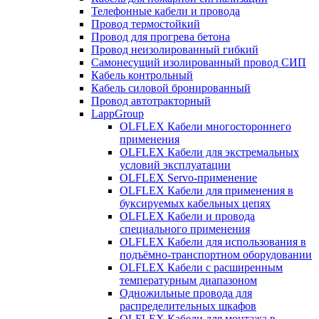
Телефонные кабели и провода
Провод термостойкий
Провод для прогрева бетона
Провод неизолированный гибкий
Самонесущий изолированный провод СИП
Кабель контрольный
Кабель силовой бронированный
Провод автотракторный
LappGroup
OLFLEX Кабели многостороннего
применения
OLFLEX Кабели для экстремальных
условий эксплуатации
OLFLEX Servo-применение
OLFLEX Кабели для применения в
буксируемых кабельных цепях
OLFLEX Кабели и провода
специального применения
OLFLEX Кабели для использования в
подъёмно-транспортном оборудовании
OLFLEX Кабели с расширенным
температурным диапазоном
Одножильные провода для
распределительных шкафов
OLFLEX Кабели для монтажа в