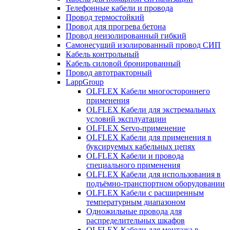
Телефонные кабели и провода
Провод термостойкий
Провод для прогрева бетона
Провод неизолированный гибкий
Самонесущий изолированный провод СИП
Кабель контрольный
Кабель силовой бронированный
Провод автотракторный
LappGroup
OLFLEX Кабели многостороннего
применения
OLFLEX Кабели для экстремальных
условий эксплуатации
OLFLEX Servo-применение
OLFLEX Кабели для применения в
буксируемых кабельных цепях
OLFLEX Кабели и провода
специального применения
OLFLEX Кабели для использования в
подъёмно-транспортном оборудовании
OLFLEX Кабели с расширенным
температурным диапазоном
Одножильные провода для
распределительных шкафов
OLFLEX Кабели для монтажа в