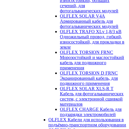
износостойкий, больших
сечений, для
фотогальванических модулей
OLFLEX SOLAR V4A
Армированный кабель для
фотогальванических модулей
OLFLEX TRAFO XLv 1,8/3 кВ
Одножильный провод, гибкий,
износостойкий, для прокладки в
земле
OLFLEX TORSION FRNC
Морозостойкий и маслостойкий
кабель для подвижного
применения
OLFLEX TORSION D FRNC
Экранированный кабель, для
подвижного применения
OLFLEX SOLAR XLS-R T
Кабель для фотогальванических
систем, с электронной сшивкой
материалов
OLFLEX CHARGE Кабель для
подзарядки электромобилей
OLFLEX Кабели для использования в
подъёмно-транспортном оборудовании