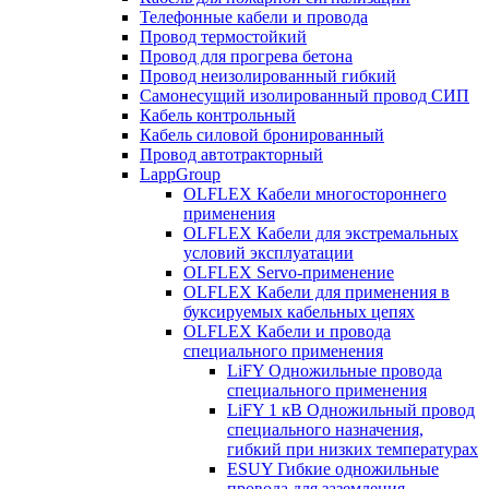
Телефонные кабели и провода
Провод термостойкий
Провод для прогрева бетона
Провод неизолированный гибкий
Самонесущий изолированный провод СИП
Кабель контрольный
Кабель силовой бронированный
Провод автотракторный
LappGroup
OLFLEX Кабели многостороннего
применения
OLFLEX Кабели для экстремальных
условий эксплуатации
OLFLEX Servo-применение
OLFLEX Кабели для применения в
буксируемых кабельных цепях
OLFLEX Кабели и провода
специального применения
LiFY Одножильные провода
специального применения
LiFY 1 кВ Одножильный провод
специального назначения,
гибкий при низких температурах
ESUY Гибкие одножильные
провода для заземления