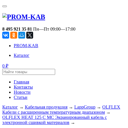
8 495 921 35 81
Пн—Пт 09:00—17:00
PROM-KAB
Каталог
0
₽
Главная
Контакты
Новости
Статьи
Каталог
→
Кабельная продукция
→
LappGroup
→
OLFLEX
Кабели с расширенным температурным диапазоном
→
OLFLEX HEAT 125 C MC Экранированный кабель с
электронной сшивкой материалов
→