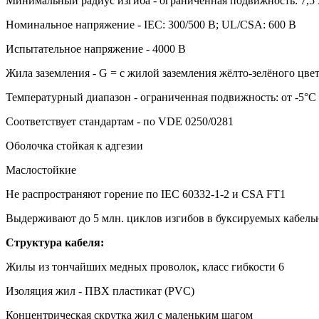
Минимальный радиус изгиба - ограниченная подвижность: 7,5 
Номинальное напряжение - IEC: 300/500 В; UL/CSA: 600 В
Испытательное напряжение - 4000 В
Жила заземления - G = с жилой заземления жёлто-зелёного цвет
Температурный диапазон - ограниченная подвижность: от -5°С 
Соответствует стандартам - по VDE 0250/0281
Оболочка стойкая к адгезии
Маслостойкие
Не распространяют горение по IEC 60332-1-2 и CSA FT1
Выдерживают до 5 млн. циклов изгибов в буксируемых кабель
Структура кабеля:
Жилы из тончайших медных проволок, класс гибкости 6
Изоляция жил - ПВХ пластикат (PVC)
Концентрическая скрутка жил с маленьким шагом