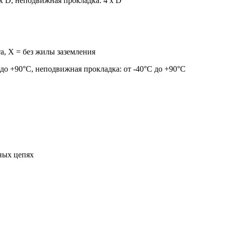
х D, неподвижная прокладка: 4 х D
а, X = без жилы заземления
до +90°С, неподвижная прокладка: от -40°С до +90°С
ных цепях