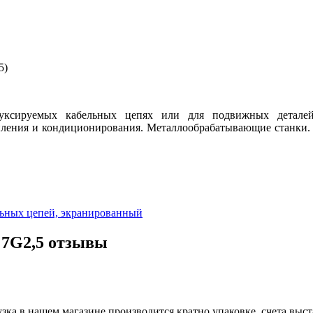
5)
 буксируемых кабельных цепях или для подвижных детале
пления и кондиционирования. Металлообрабатывающие станки.
ьных цепей, экранированный
 7G2,5 отзывы
ка в нашем магазине производится кратно упаковке, счета выст