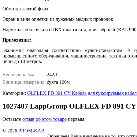
Обмотка лентой флиз
Экран в виде оплётки из луженых медных проволок
Наружная оболочка из ПВХ пластиката, цвет чёрный (RAL 900
Применение:
Экономия благодаря соответствию мультистандартам. В
промышленного оборудования, машиностроение, техника ото
цепи до 10 метров.
Вес меди кг/км
242,1
Единица измерения
бухта 100м
Категории:
OLFLEX FD 891 CY Кабель для буксируемых кабел
1027407 LappGroup OLFLEX FD 891 CY
Оставьте
отзыв об этом товаре
первым!
© 2026
PROM-KAB
Обращаем Ваше внимание на то, что отгруз