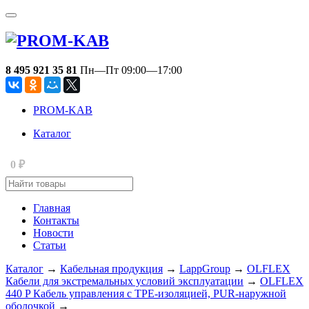
8 495 921 35 81
Пн—Пт 09:00—17:00
PROM-KAB
Каталог
₽
0
Главная
Контакты
Новости
Статьи
Каталог
→
Кабельная продукция
→
LappGroup
→
OLFLEX
Кабели для экстремальных условий эксплуатации
→
OLFLEX
440 P Кабель управления с TPE-изоляцией, PUR-наружной
оболочкой
→