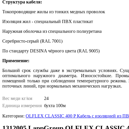
Структура кабеля:
Токопроводящие жилы из тонких медных проволок
Изоляция жил - специальный ПВХ пластикат
Наружная оболочка из специального полиуретана
Серебристо-серый (RAL 7001)
По стандарту DESINA чёрного цвета (RAL 9005)
Применение:
Большой срок службы даже в экстремальных условиях. Суще
оптимального наружного диаметра. Износостойкие. Промы
помещений только при соблюдении температурного режима. 
поточных линий, при нормальных механических нагрузках.
Вес меди кг/км
24
Единица измерения
бухта 100м
Категории:
OLFLEX CLASSIC 400 P Кабель с изоляцией из ПВХ
1312005 LappGroup OLFLEX CLASSIC 4