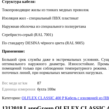
Структура кабеля:
Токопроводящие жилы из тонких медных проволок
Изоляция жил - специальный ПВХ пластикат
Наружная оболочка из специального полиуретана
Серебристо-серый (RAL 7001)
По стандарту DESINA чёрного цвета (RAL 9005)
Применение:
Большой срок службы даже в экстремальных условиях. Суще
оптимального наружного диаметра. Износостойкие. Промы
помещений только при соблюдении температурного режима. 
поточных линий, при нормальных механических нагрузках.
Вес меди кг/км
87
Единица измерения
бухта 100м
Категории:
OLFLEX CLASSIC 400 P Кабель с изоляцией из ПВХ
1312018 LappGroup OLFLEX CLASSIC 4