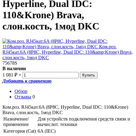
Hyperline, Dual IDC:
110&Krone) Brava,
слон.кость, 1мод DKC
75678S
В наличии
1 081
₽
×
Добавить к сравнению
Обзор
Отзывы
0
Ком.роз. RJ45кат.6A (8P8C, Hyperline, Dual IDC: 110&Krone)
Brava, слон.кость, 1мод DKC
Назначение/
Для устройств подключения средств связи и
применение
вычислит. техники
Категория (Cat)
6A (IEC)