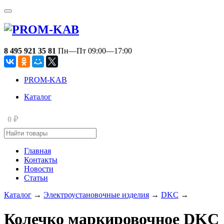
8 495 921 35 81
Пн—Пт 09:00—17:00
PROM-KAB
Каталог
₽
0
Главная
Контакты
Новости
Статьи
Каталог
→
Электроустановочные изделия
→
DKC
→
Колечко маркировочное DKC