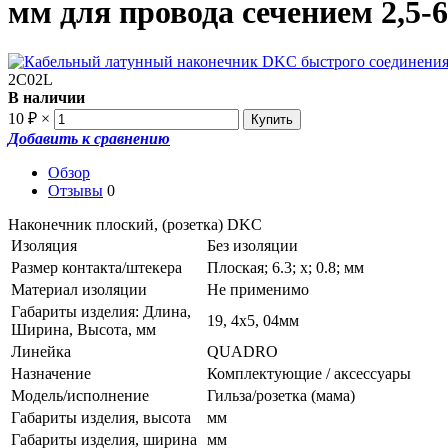
мм для провода сечением 2,5-
2C02L
В наличии
10
×
₽
Добавить к сравнению
Обзор
Отзывы
0
Наконечник плоский, (розетка) DKC
Изоляция
Без изоляции
Размер контакта/штекера
Плоская; 6.3; х; 0.8; мм
Материал изоляции
Не применимо
Габариты изделия: Длина,
19, 4х5, 04мм
Ширина, Высота, мм
Линейка
QUADRO
Назначение
Комплектующие / аксессуары
Модель/исполнение
Гильза/розетка (мама)
Габариты изделия, высота
мм
Габариты изделия, ширина
мм